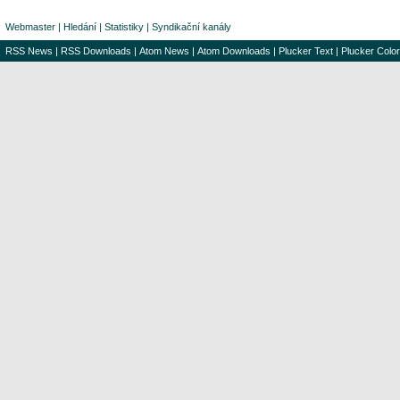
Webmaster
|
Hledání
|
Statistiky
|
Syndikační kanály
RSS News
|
RSS Downloads
|
Atom News
|
Atom Downloads
|
Plucker Text
|
Plucker Color