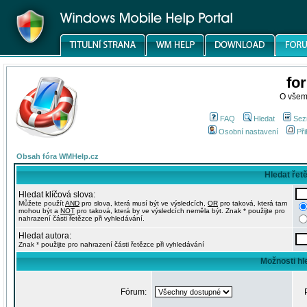
fo
O všem
FAQ
Hledat
Sez
Osobní nastavení
Při
Obsah fóra WMHelp.cz
Hledat řet
Hledat klíčová slova:
Můžete použít
AND
pro slova, která musí být ve výsledcích,
OR
pro taková, která tam
mohou být a
NOT
pro taková, která by ve výsledcích neměla být. Znak * použijte pro
nahrazení části řetězce při vyhledávání.
Hledat autora:
Znak * použijte pro nahrazení části řetězce při vyhledávání
Možnosti hl
Fórum: