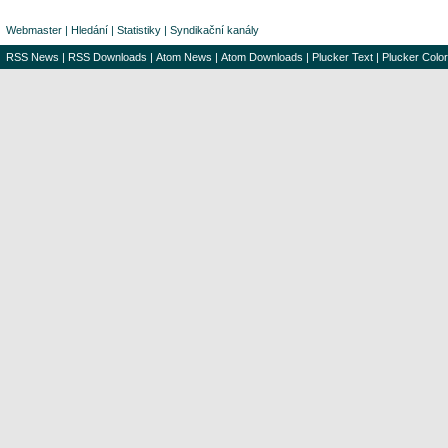
Webmaster
|
Hledání
|
Statistiky
|
Syndikační kanály
RSS News
|
RSS Downloads
|
Atom News
|
Atom Downloads
|
Plucker Text
|
Plucker Color