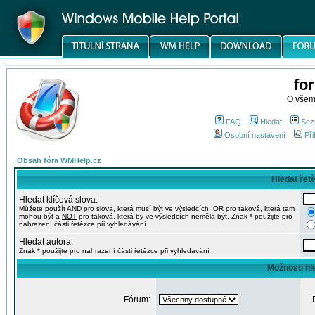
fo
O všem
FAQ
Hledat
Sez
Osobní nastavení
Při
Obsah fóra WMHelp.cz
Hledat řet
Hledat klíčová slova:
Můžete použít
AND
pro slova, která musí být ve výsledcích,
OR
pro taková, která tam
mohou být a
NOT
pro taková, která by ve výsledcích neměla být. Znak * použijte pro
nahrazení části řetězce při vyhledávání.
Hledat autora:
Znak * použijte pro nahrazení části řetězce při vyhledávání
Možnosti hl
Fórum: