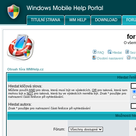
fo
O všem
FAQ
Hledat
Sez
Osobní nastavení
Při
Obsah fóra WMHelp.cz
Hledat řet
Hledat klíčová slova:
Můžete použít
AND
pro slova, která musí být ve výsledcích,
OR
pro taková, která tam
mohou být a
NOT
pro taková, která by ve výsledcích neměla být. Znak * použijte pro
nahrazení části řetězce při vyhledávání.
Hledat autora:
Znak * použijte pro nahrazení části řetězce při vyhledávání
Možnosti hl
Fórum: