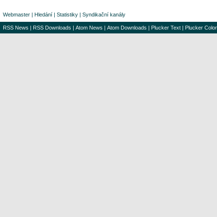
Webmaster
|
Hledání
|
Statistiky
|
Syndikační kanály
RSS News
|
RSS Downloads
|
Atom News
|
Atom Downloads
|
Plucker Text
|
Plucker Color