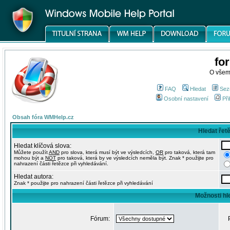
fo
O všem
FAQ
Hledat
Sez
Osobní nastavení
Při
Obsah fóra WMHelp.cz
Hledat řet
Hledat klíčová slova:
Můžete použít
AND
pro slova, která musí být ve výsledcích,
OR
pro taková, která tam
mohou být a
NOT
pro taková, která by ve výsledcích neměla být. Znak * použijte pro
nahrazení části řetězce při vyhledávání.
Hledat autora:
Znak * použijte pro nahrazení části řetězce při vyhledávání
Možnosti hl
Fórum: