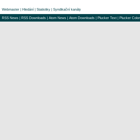
Webmaster
|
Hledání
|
Statistiky
|
Syndikační kanály
RSS News
|
RSS Downloads
|
Atom News
|
Atom Downloads
|
Plucker Text
|
Plucker Color