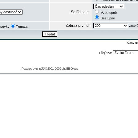
Setřídit dle:
Vzestupně
Sestupně
Zobraz prvních
znaků
spěvky
Témata
Časy u
Přejít na:
phpBB
Powered by
© 2001, 2005 phpBB Group