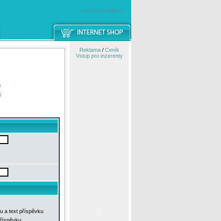
windowsmobile.cz
Reklama
/
Ceník
Vstup pro inzerenty
e
í
u a text příspěvku
příspěvku