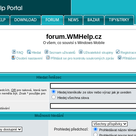
forum.WMHelp.cz
O všem, co souvisí s Windows Mobile
FAQ
Hledat
Seznam uživatelů
Uživatelské skupiny
Registrac
Osobní nastavení
Přihlásit se pro kontrolu soukromých zpráv
Přihlášen
Hledat řetězec
ledcích,
OR
pro taková, která tam
Hledej kterékoliv ze slov nebo výraz jak je uveden
h neměla být. Znak * použijte pro
Hledej všechna slova
edávání
Možnosti hledání
Prohledej předchozí:
Prohledávat název témat
Prohledávat pouze text 