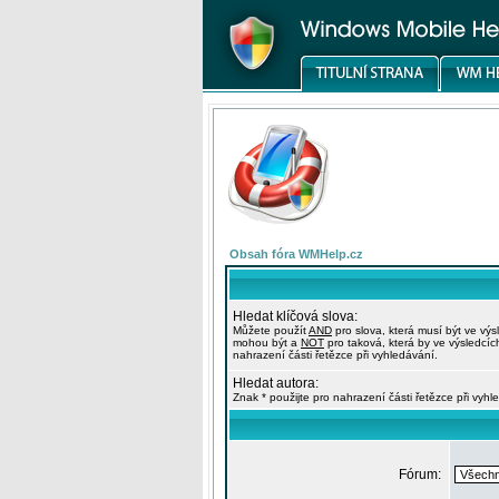
Obsah fóra WMHelp.cz
Hledat klíčová slova:
Můžete použít
AND
pro slova, která musí být ve výs
mohou být a
NOT
pro taková, která by ve výsledcíc
nahrazení části řetězce při vyhledávání.
Hledat autora:
Znak * použijte pro nahrazení části řetězce při vyhl
Fórum: