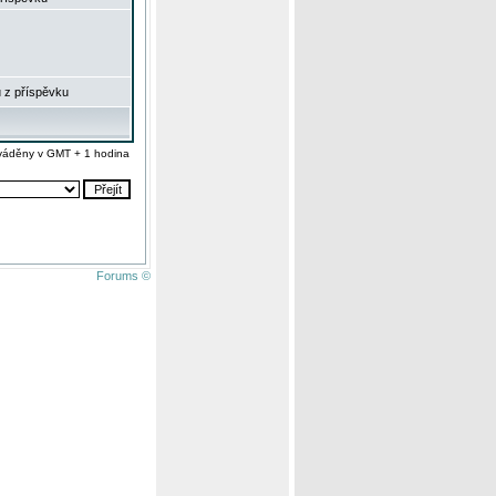
 z příspěvku
váděny v GMT + 1 hodina
Forums ©