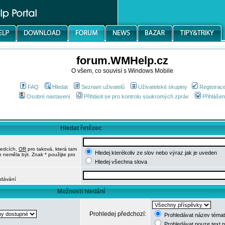
forum.WMHelp.cz
O všem, co souvisí s Windows Mobile
FAQ
Hledat
Seznam uživatelů
Uživatelské skupiny
Registrac
Osobní nastavení
Přihlásit se pro kontrolu soukromých zpráv
Přihlášen
Hledat řetězec
ledcích,
OR
pro taková, která tam
Hledej kterékoliv ze slov nebo výraz jak je uveden
h neměla být. Znak * použijte pro
Hledej všechna slova
edávání
Možnosti hledání
Prohledej předchozí:
Prohledávat název témat
Prohledávat pouze text 