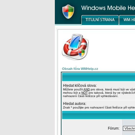
Obsah fóra WMHelp.cz
Hledat klíčová slova:
Můžete použít
AND
pro slova, která musí být ve výs
mohou být a
NOT
pro taková, která by ve výsledcíc
nahrazení části řetězce při vyhledávání.
Hledat autora:
Znak * použijte pro nahrazení části řetězce při vyhl
Fórum: