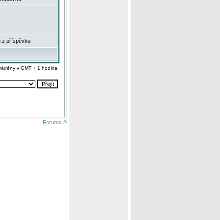
 z příspěvku
váděny v GMT + 1 hodina
Forums ©