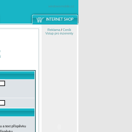
windowsmobile.cz
Reklama
/
Ceník
Vstup pro inzerenty
e
í
u a text příspěvku
příspěvku