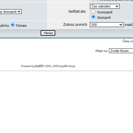
Setřídit dle:
Vzestupně
Sestupně
Zobraz prvních
znaků
spěvky
Témata
Časy u
Přejít na:
phpBB
Powered by
© 2001, 2005 phpBB Group