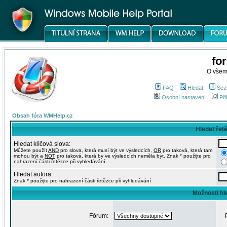
fo
O všem
FAQ
Hledat
Sez
Osobní nastavení
Při
Obsah fóra WMHelp.cz
Hledat řet
Hledat klíčová slova:
Můžete použít
AND
pro slova, která musí být ve výsledcích,
OR
pro taková, která tam
mohou být a
NOT
pro taková, která by ve výsledcích neměla být. Znak * použijte pro
nahrazení části řetězce při vyhledávání.
Hledat autora:
Znak * použijte pro nahrazení části řetězce při vyhledávání
Možnosti hl
Fórum: