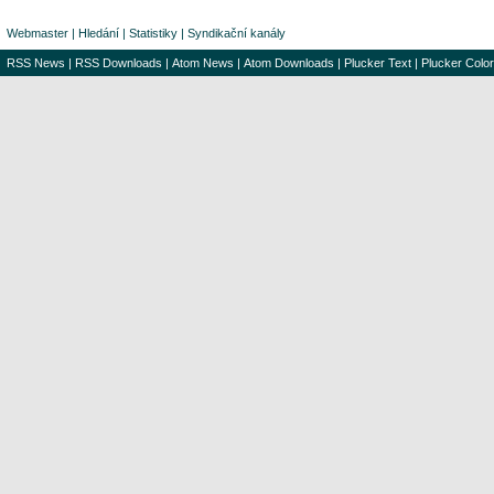
Webmaster
|
Hledání
|
Statistiky
|
Syndikační kanály
RSS News
|
RSS Downloads
|
Atom News
|
Atom Downloads
|
Plucker Text
|
Plucker Color