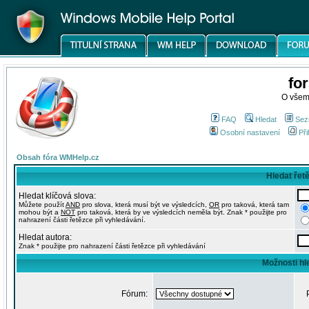
fo
O všem
FAQ
Hledat
Sez
Osobní nastavení
Při
Obsah fóra WMHelp.cz
Hledat řet
Hledat klíčová slova:
Můžete použít
AND
pro slova, která musí být ve výsledcích,
OR
pro taková, která tam
mohou být a
NOT
pro taková, která by ve výsledcích neměla být. Znak * použijte pro
nahrazení části řetězce při vyhledávání.
Hledat autora:
Znak * použijte pro nahrazení části řetězce při vyhledávání
Možnosti hl
Fórum: