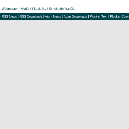
Webmaster
|
Hledání
|
Statistiky
|
Syndikační kanály
RSS News
|
RSS Downloads
|
Atom News
|
Atom Downloads
|
Plucker Text
|
Plucker Color