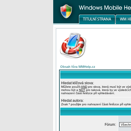
Obsah fóra WMHelp.cz
Hledat klíčová slova:
Můžete použít
AND
pro slova, která musí být ve výs
mohou být a
NOT
pro taková, která by ve výsledcíc
nahrazení části řetězce při vyhledávání.
Hledat autora:
Znak * použijte pro nahrazení části řetězce při vyhl
Fórum: