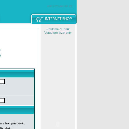
windowsmobile.cz
Reklama
/
Ceník
Vstup pro inzerenty
e
í
u a text příspěvku
příspěvku