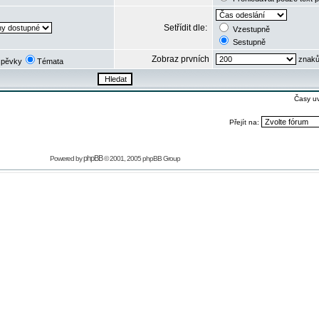
Setřídit dle:
Vzestupně
Sestupně
Zobraz prvních
znaků
spěvky
Témata
Časy u
Přejít na:
phpBB
Powered by
© 2001, 2005 phpBB Group