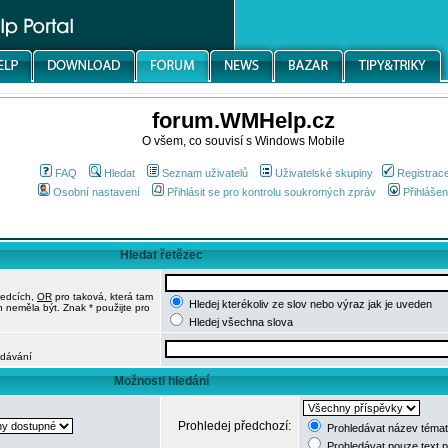
forum.WMHelp.cz
O všem, co souvisí s Windows Mobile
FAQ
Hledat
Seznam uživatelů
Uživatelské skupiny
Registrac
Osobní nastavení
Přihlásit se pro kontrolu soukromých zpráv
Přihlášen
Hledat řetězec
ledcích,
OR
pro taková, která tam
Hledej kterékoliv ze slov nebo výraz jak je uveden
h neměla být. Znak * použijte pro
Hledej všechna slova
edávání
Možnosti hledání
Prohledej předchozí:
Prohledávat název témat
Prohledávat pouze text 