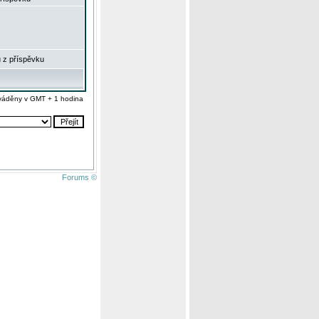
 z příspěvku
váděny v GMT + 1 hodina
Forums ©