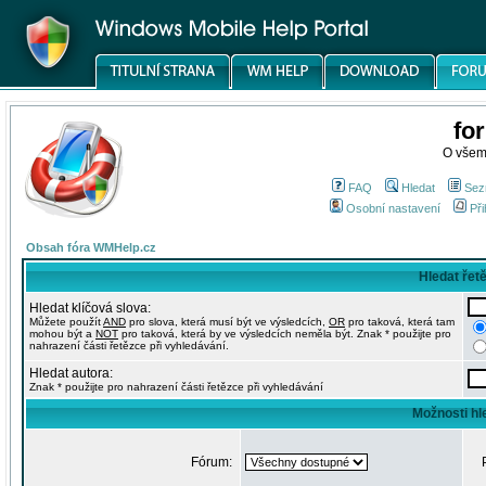
fo
O všem
FAQ
Hledat
Sez
Osobní nastavení
Při
Obsah fóra WMHelp.cz
Hledat řet
Hledat klíčová slova:
Můžete použít
AND
pro slova, která musí být ve výsledcích,
OR
pro taková, která tam
mohou být a
NOT
pro taková, která by ve výsledcích neměla být. Znak * použijte pro
nahrazení části řetězce při vyhledávání.
Hledat autora:
Znak * použijte pro nahrazení části řetězce při vyhledávání
Možnosti hl
Fórum: