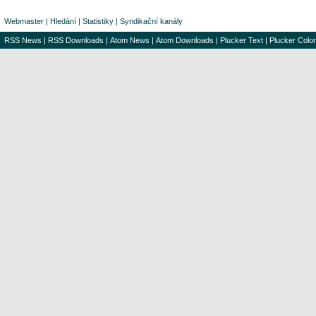
Webmaster
|
Hledání
|
Statistiky
|
Syndikační kanály
RSS News
|
RSS Downloads
|
Atom News
|
Atom Downloads
|
Plucker Text
|
Plucker Color