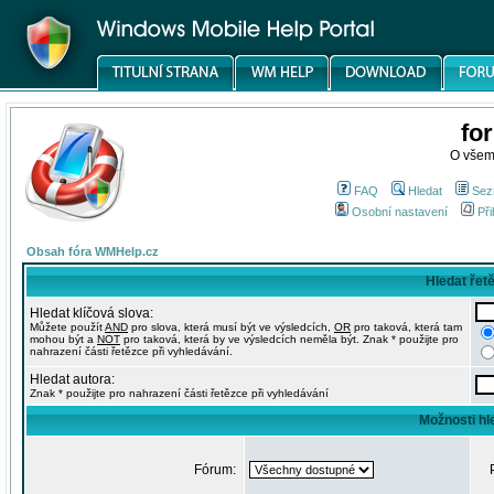
fo
O všem
FAQ
Hledat
Sez
Osobní nastavení
Při
Obsah fóra WMHelp.cz
Hledat řet
Hledat klíčová slova:
Můžete použít
AND
pro slova, která musí být ve výsledcích,
OR
pro taková, která tam
mohou být a
NOT
pro taková, která by ve výsledcích neměla být. Znak * použijte pro
nahrazení části řetězce při vyhledávání.
Hledat autora:
Znak * použijte pro nahrazení části řetězce při vyhledávání
Možnosti hl
Fórum: