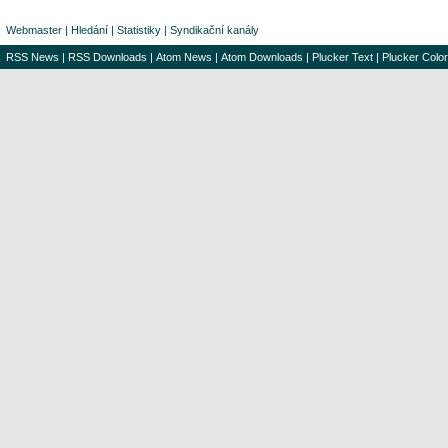
Webmaster
|
Hledání
|
Statistiky
|
Syndikační kanály
RSS News
|
RSS Downloads
|
Atom News
|
Atom Downloads
|
Plucker Text
|
Plucker Color