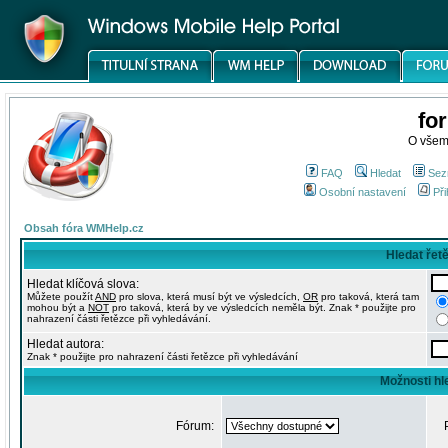
fo
O všem
FAQ
Hledat
Sez
Osobní nastavení
Při
Obsah fóra WMHelp.cz
Hledat řet
Hledat klíčová slova:
Můžete použít
AND
pro slova, která musí být ve výsledcích,
OR
pro taková, která tam
mohou být a
NOT
pro taková, která by ve výsledcích neměla být. Znak * použijte pro
nahrazení části řetězce při vyhledávání.
Hledat autora:
Znak * použijte pro nahrazení části řetězce při vyhledávání
Možnosti hl
Fórum: