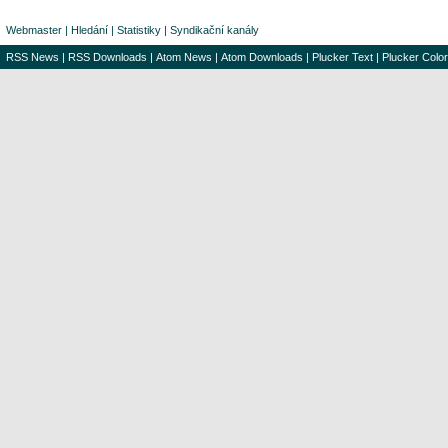
Webmaster
|
Hledání
|
Statistiky
|
Syndikační kanály
RSS News
|
RSS Downloads
|
Atom News
|
Atom Downloads
|
Plucker Text
|
Plucker Color