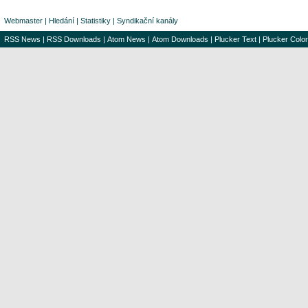
Webmaster
|
Hledání
|
Statistiky
|
Syndikační kanály
RSS News
|
RSS Downloads
|
Atom News
|
Atom Downloads
|
Plucker Text
|
Plucker Color