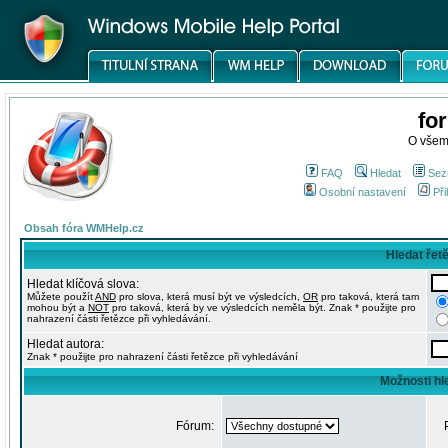
fo
O všem
FAQ
Hledat
Sez
Osobní nastavení
Při
Obsah fóra WMHelp.cz
Hledat řet
Hledat klíčová slova:
Můžete použít
AND
pro slova, která musí být ve výsledcích,
OR
pro taková, která tam
mohou být a
NOT
pro taková, která by ve výsledcích neměla být. Znak * použijte pro
nahrazení části řetězce při vyhledávání.
Hledat autora:
Znak * použijte pro nahrazení části řetězce při vyhledávání
Možnosti hl
Fórum: