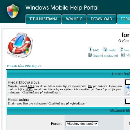
fo
O všem
FAQ
Hledat
Sez
Osobní nastavení
Při
Obsah fóra WMHelp.cz
Hledat řet
Hledat klíčová slova:
Můžete použít
AND
pro slova, která musí být ve výsledcích,
OR
pro taková, která tam
mohou být a
NOT
pro taková, která by ve výsledcích neměla být. Znak * použijte pro
nahrazení části řetězce při vyhledávání.
Hledat autora:
Znak * použijte pro nahrazení části řetězce při vyhledávání
Možnosti hl
Fórum: