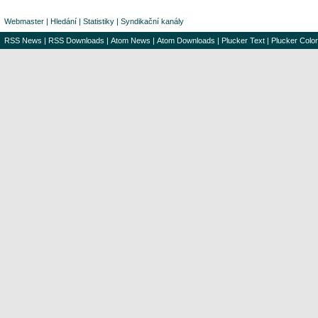
Webmaster
|
Hledání
|
Statistiky
|
Syndikační kanály
RSS News
|
RSS Downloads
|
Atom News
|
Atom Downloads
|
Plucker Text
|
Plucker Color