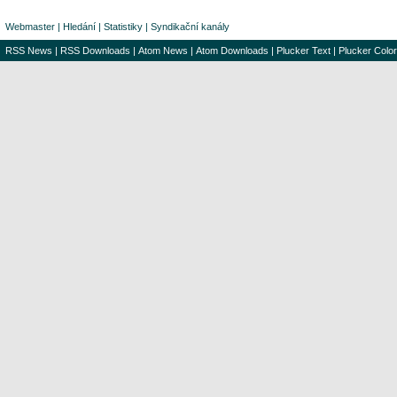
Webmaster
|
Hledání
|
Statistiky
|
Syndikační kanály
RSS News
|
RSS Downloads
|
Atom News
|
Atom Downloads
|
Plucker Text
|
Plucker Color