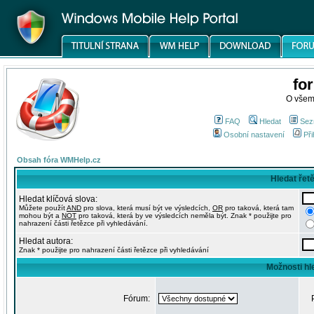
fo
O všem
FAQ
Hledat
Sez
Osobní nastavení
Při
Obsah fóra WMHelp.cz
Hledat řet
Hledat klíčová slova:
Můžete použít
AND
pro slova, která musí být ve výsledcích,
OR
pro taková, která tam
mohou být a
NOT
pro taková, která by ve výsledcích neměla být. Znak * použijte pro
nahrazení části řetězce při vyhledávání.
Hledat autora:
Znak * použijte pro nahrazení části řetězce při vyhledávání
Možnosti hl
Fórum: