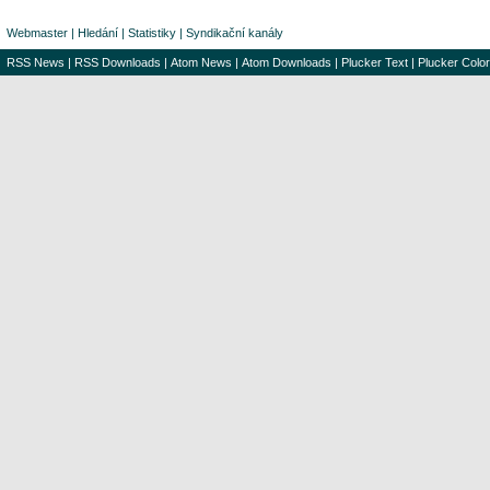
Webmaster
|
Hledání
|
Statistiky
|
Syndikační kanály
RSS News
|
RSS Downloads
|
Atom News
|
Atom Downloads
|
Plucker Text
|
Plucker Color