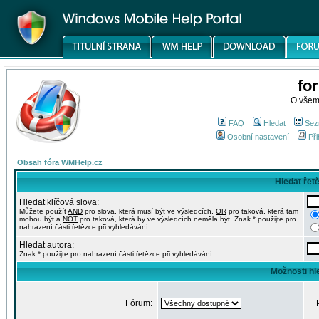
fo
O všem
FAQ
Hledat
Sez
Osobní nastavení
Při
Obsah fóra WMHelp.cz
Hledat řet
Hledat klíčová slova:
Můžete použít
AND
pro slova, která musí být ve výsledcích,
OR
pro taková, která tam
mohou být a
NOT
pro taková, která by ve výsledcích neměla být. Znak * použijte pro
nahrazení části řetězce při vyhledávání.
Hledat autora:
Znak * použijte pro nahrazení části řetězce při vyhledávání
Možnosti hl
Fórum: