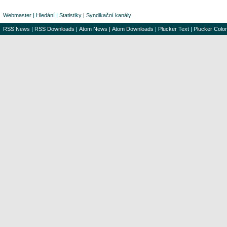
Webmaster
|
Hledání
|
Statistiky
|
Syndikační kanály
RSS News
|
RSS Downloads
|
Atom News
|
Atom Downloads
|
Plucker Text
|
Plucker Color