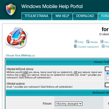
fo
O všem
FAQ
Hledat
Sez
Osobní nastavení
Při
Obsah fóra WMHelp.cz
Hledat řet
Hledat klíčová slova:
Můžete použít
AND
pro slova, která musí být ve výsledcích,
OR
pro taková, která tam
mohou být a
NOT
pro taková, která by ve výsledcích neměla být. Znak * použijte pro
nahrazení části řetězce při vyhledávání.
Hledat autora:
Znak * použijte pro nahrazení části řetězce při vyhledávání
Možnosti hl
Fórum: