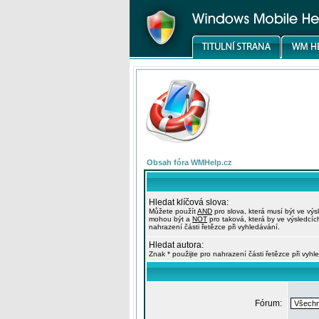
Obsah fóra WMHelp.cz
Hledat klíčová slova:
Můžete použít
AND
pro slova, která musí být ve výs
mohou být a
NOT
pro taková, která by ve výsledcíc
nahrazení části řetězce při vyhledávání.
Hledat autora:
Znak * použijte pro nahrazení části řetězce při vyhl
Fórum: