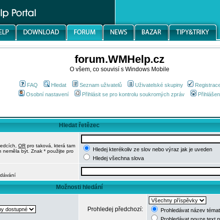
forum.WMHelp.cz
O všem, co souvisí s Windows Mobile
FAQ
Hledat
Seznam uživatelů
Uživatelské skupiny
Registrac
Osobní nastavení
Přihlásit se pro kontrolu soukromých zpráv
Přihlášen
Hledat řetězec
ledcích,
OR
pro taková, která tam
Hledej kterékoliv ze slov nebo výraz jak je uveden
h neměla být. Znak * použijte pro
Hledej všechna slova
edávání
Možnosti hledání
Prohledej předchozí:
Prohledávat název témat
Prohledávat pouze text 