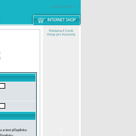
windowsmobile.cz
Reklama
/
Ceník
Vstup pro inzerenty
e
í
u a text příspěvku
příspěvku