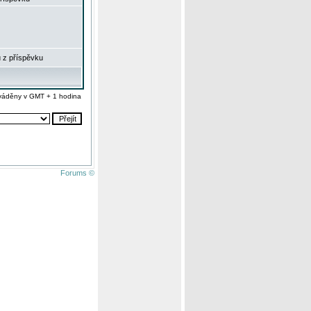
 z příspěvku
váděny v GMT + 1 hodina
Forums ©