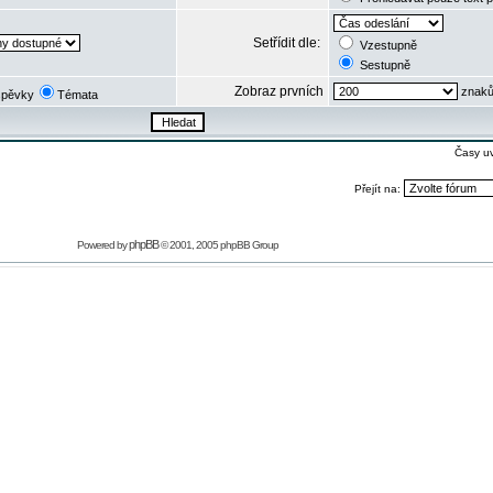
Setřídit dle:
Vzestupně
Sestupně
Zobraz prvních
znaků
spěvky
Témata
Časy u
Přejít na:
phpBB
Powered by
© 2001, 2005 phpBB Group