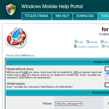
fo
O všem
FAQ
Hledat
Sez
Osobní nastavení
Při
Obsah fóra WMHelp.cz
Hledat řet
Hledat klíčová slova:
Můžete použít
AND
pro slova, která musí být ve výsledcích,
OR
pro taková, která tam
mohou být a
NOT
pro taková, která by ve výsledcích neměla být. Znak * použijte pro
nahrazení části řetězce při vyhledávání.
Hledat autora:
Znak * použijte pro nahrazení části řetězce při vyhledávání
Možnosti hl
Fórum: