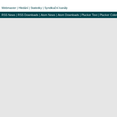
Webmaster
|
Hledání
|
Statistiky
|
Syndikační kanály
RSS News
|
RSS Downloads
|
Atom News
|
Atom Downloads
|
Plucker Text
|
Plucker Color