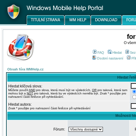
fo
O všem
FAQ
Hledat
Sez
Osobní nastavení
Při
Obsah fóra WMHelp.cz
Hledat řet
Hledat klíčová slova:
Můžete použít
AND
pro slova, která musí být ve výsledcích,
OR
pro taková, která tam
mohou být a
NOT
pro taková, která by ve výsledcích neměla být. Znak * použijte pro
nahrazení části řetězce při vyhledávání.
Hledat autora:
Znak * použijte pro nahrazení části řetězce při vyhledávání
Možnosti hl
Fórum: