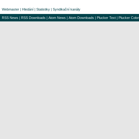
Webmaster
|
Hledání
|
Statistiky
|
Syndikační kanály
RSS News
|
RSS Downloads
|
Atom News
|
Atom Downloads
|
Plucker Text
|
Plucker Color