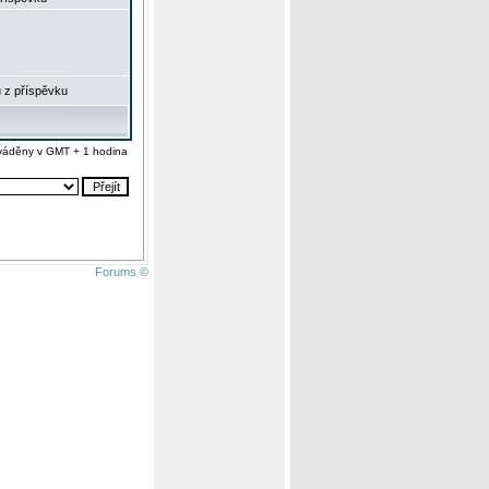
 z příspěvku
váděny v GMT + 1 hodina
Forums ©