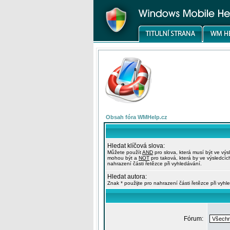
Obsah fóra WMHelp.cz
Hledat klíčová slova:
Můžete použít
AND
pro slova, která musí být ve výs
mohou být a
NOT
pro taková, která by ve výsledcíc
nahrazení části řetězce při vyhledávání.
Hledat autora:
Znak * použijte pro nahrazení části řetězce při vyhl
Fórum: