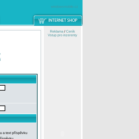
windowsmobile.cz
Reklama
/
Ceník
Vstup pro inzerenty
e
í
u a text příspěvku
příspěvku