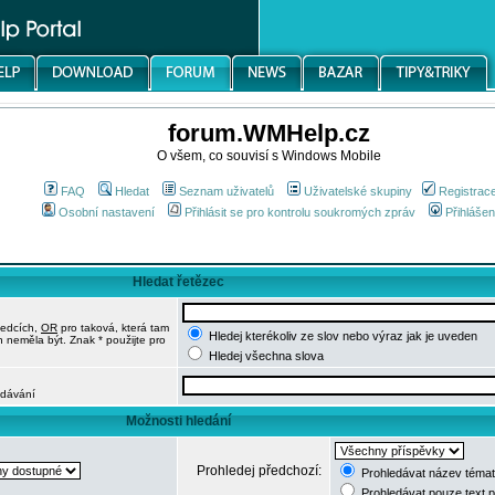
forum.WMHelp.cz
O všem, co souvisí s Windows Mobile
FAQ
Hledat
Seznam uživatelů
Uživatelské skupiny
Registrac
Osobní nastavení
Přihlásit se pro kontrolu soukromých zpráv
Přihlášen
Hledat řetězec
ledcích,
OR
pro taková, která tam
Hledej kterékoliv ze slov nebo výraz jak je uveden
h neměla být. Znak * použijte pro
Hledej všechna slova
edávání
Možnosti hledání
Prohledej předchozí:
Prohledávat název témat
Prohledávat pouze text 