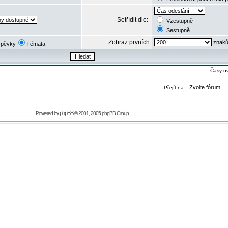
Setřídit dle:
Vzestupně
Sestupně
Zobraz prvních
znaků
spěvky
Témata
Časy u
Přejít na:
phpBB
Powered by
© 2001, 2005 phpBB Group