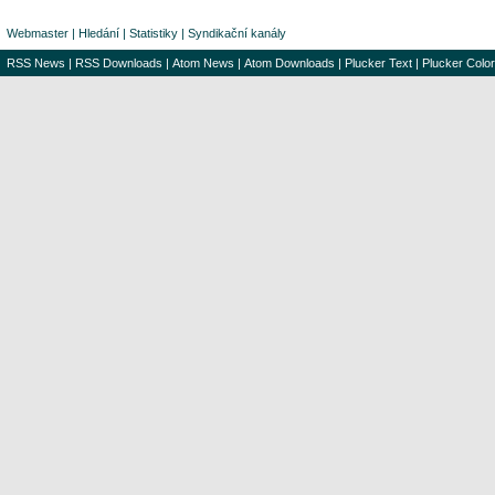
Webmaster
|
Hledání
|
Statistiky
|
Syndikační kanály
RSS News
|
RSS Downloads
|
Atom News
|
Atom Downloads
|
Plucker Text
|
Plucker Color