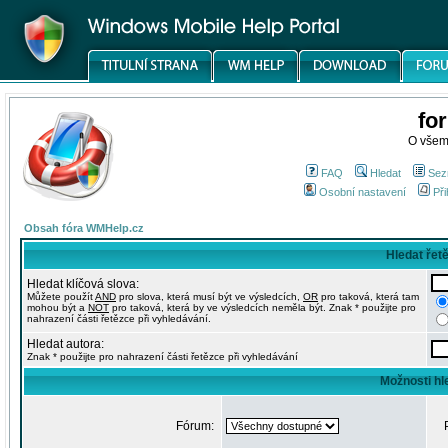
fo
O všem
FAQ
Hledat
Sez
Osobní nastavení
Při
Obsah fóra WMHelp.cz
Hledat řet
Hledat klíčová slova:
Můžete použít
AND
pro slova, která musí být ve výsledcích,
OR
pro taková, která tam
mohou být a
NOT
pro taková, která by ve výsledcích neměla být. Znak * použijte pro
nahrazení části řetězce při vyhledávání.
Hledat autora:
Znak * použijte pro nahrazení části řetězce při vyhledávání
Možnosti hl
Fórum: