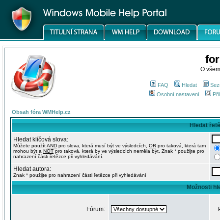
fo
O všem
FAQ
Hledat
Sez
Osobní nastavení
Při
Obsah fóra WMHelp.cz
Hledat řet
Hledat klíčová slova:
Můžete použít
AND
pro slova, která musí být ve výsledcích,
OR
pro taková, která tam
mohou být a
NOT
pro taková, která by ve výsledcích neměla být. Znak * použijte pro
nahrazení části řetězce při vyhledávání.
Hledat autora:
Znak * použijte pro nahrazení části řetězce při vyhledávání
Možnosti hl
Fórum: