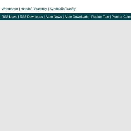
Webmaster
|
Hledání
|
Statistiky
|
Syndikační kanály
RSS News
|
RSS Downloads
|
Atom News
|
Atom Downloads
|
Plucker Text
|
Plucker Color