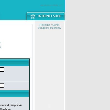
windowsmobile.cz
Reklama
/
Ceník
Vstup pro inzerenty
e
í
u a text příspěvku
příspěvku