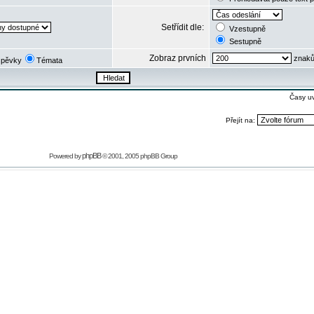
Setřídit dle:
Vzestupně
Sestupně
Zobraz prvních
znaků
spěvky
Témata
Časy u
Přejít na:
phpBB
Powered by
© 2001, 2005 phpBB Group