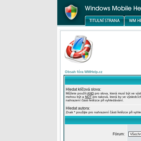
Obsah fóra WMHelp.cz
Hledat klíčová slova:
Můžete použít
AND
pro slova, která musí být ve výs
mohou být a
NOT
pro taková, která by ve výsledcíc
nahrazení části řetězce při vyhledávání.
Hledat autora:
Znak * použijte pro nahrazení části řetězce při vyhl
Fórum: