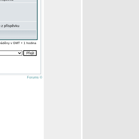
 z příspěvku
váděny v GMT + 1 hodina
Forums ©