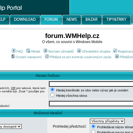
forum.WMHelp.cz
O všem, co souvisí s Windows Mobile
FAQ
Hledat
Seznam uživatelů
Uživatelské skupiny
Registrac
Osobní nastavení
Přihlásit se pro kontrolu soukromých zpráv
Přihlášen
Hledat řetězec
ledcích,
OR
pro taková, která tam
Hledej kterékoliv ze slov nebo výraz jak je uveden
h neměla být. Znak * použijte pro
Hledej všechna slova
edávání
Možnosti hledání
Prohledej předchozí:
Prohledávat název témat
Prohledávat pouze text 