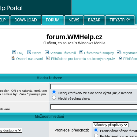
forum.WMHelp.cz
O všem, co souvisí s Windows Mobile
FAQ
Hledat
Seznam uživatelů
Uživatelské skupiny
Registrac
Osobní nastavení
Přihlásit se pro kontrolu soukromých zpráv
Přihlášen
Hledat řetězec
ledcích,
OR
pro taková, která tam
Hledej kterékoliv ze slov nebo výraz jak je uveden
h neměla být. Znak * použijte pro
Hledej všechna slova
edávání
Možnosti hledání
Prohledej předchozí:
Prohledávat název témat
Prohledávat pouze text 