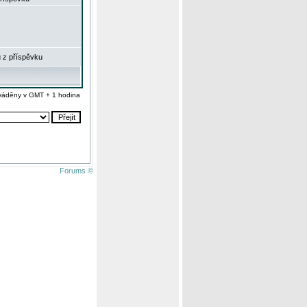
 z příspěvku
váděny v GMT + 1 hodina
Forums ©