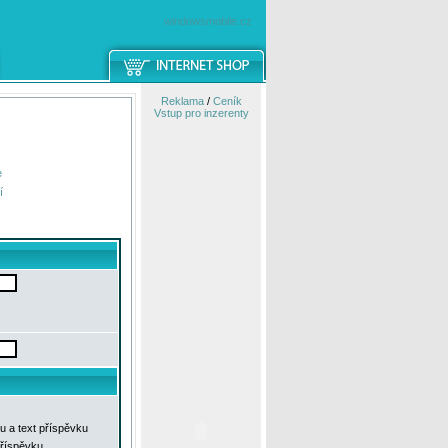
windowsmobile.cz
Reklama
/
Ceník
Vstup pro inzerenty
e
í
u a text příspěvku
příspěvku