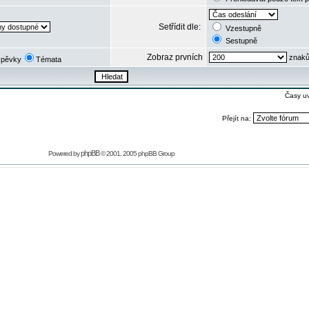
Setřídit dle:
Vzestupně
Sestupně
Zobraz prvních
znaků
spěvky
Témata
Časy u
Přejít na:
phpBB
Powered by
© 2001, 2005 phpBB Group