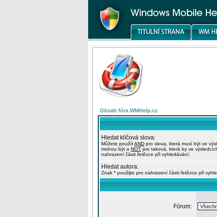
Obsah fóra WMHelp.cz
Hledat klíčová slova:
Můžete použít
AND
pro slova, která musí být ve výs
mohou být a
NOT
pro taková, která by ve výsledcíc
nahrazení části řetězce při vyhledávání.
Hledat autora:
Znak * použijte pro nahrazení části řetězce při vyhl
Fórum: