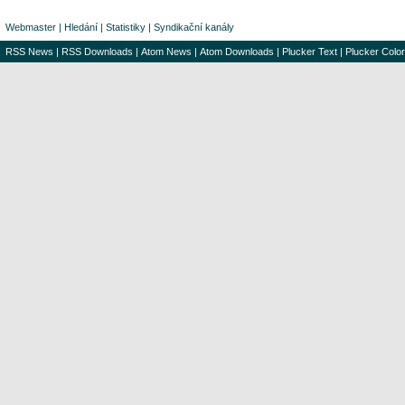
Webmaster
|
Hledání
|
Statistiky
|
Syndikační kanály
RSS News
|
RSS Downloads
|
Atom News
|
Atom Downloads
|
Plucker Text
|
Plucker Color