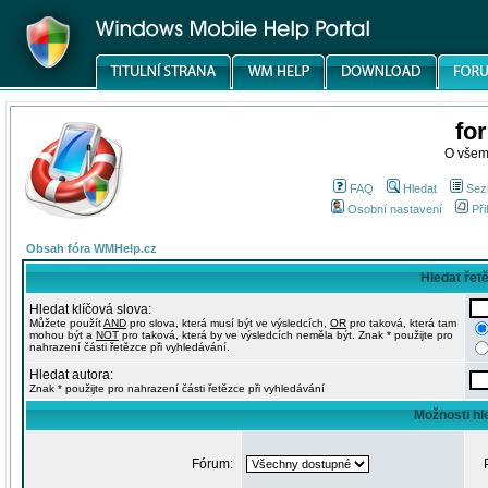
fo
O všem
FAQ
Hledat
Sez
Osobní nastavení
Při
Obsah fóra WMHelp.cz
Hledat řet
Hledat klíčová slova:
Můžete použít
AND
pro slova, která musí být ve výsledcích,
OR
pro taková, která tam
mohou být a
NOT
pro taková, která by ve výsledcích neměla být. Znak * použijte pro
nahrazení části řetězce při vyhledávání.
Hledat autora:
Znak * použijte pro nahrazení části řetězce při vyhledávání
Možnosti hl
Fórum: