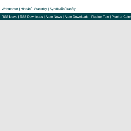
Webmaster
|
Hledání
|
Statistiky
|
Syndikační kanály
RSS News
|
RSS Downloads
|
Atom News
|
Atom Downloads
|
Plucker Text
|
Plucker Color