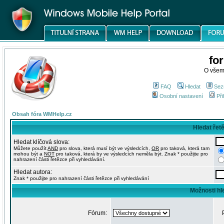
fo
O všem
FAQ
Hledat
Sez
Osobní nastavení
Při
Obsah fóra WMHelp.cz
Hledat řet
Hledat klíčová slova:
Můžete použít
AND
pro slova, která musí být ve výsledcích,
OR
pro taková, která tam
mohou být a
NOT
pro taková, která by ve výsledcích neměla být. Znak * použijte pro
nahrazení části řetězce při vyhledávání.
Hledat autora:
Znak * použijte pro nahrazení části řetězce při vyhledávání
Možnosti hl
Fórum: