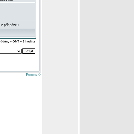
 z příspěvku
váděny v GMT + 1 hodina
Forums ©