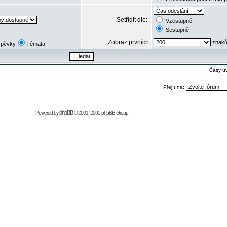
Setřídit dle:
Vzestupně
Sestupně
Zobraz prvních
znaků
spěvky
Témata
Časy u
Přejít na:
phpBB
Powered by
© 2001, 2005 phpBB Group