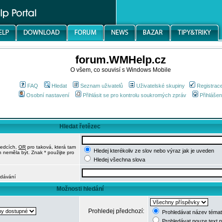
forum.WMHelp.cz
O všem, co souvisí s Windows Mobile
FAQ
Hledat
Seznam uživatelů
Uživatelské skupiny
Registrac
Osobní nastavení
Přihlásit se pro kontrolu soukromých zpráv
Přihlášen
Hledat řetězec
ledcích,
OR
pro taková, která tam
Hledej kterékoliv ze slov nebo výraz jak je uveden
h neměla být. Znak * použijte pro
Hledej všechna slova
edávání
Možnosti hledání
Prohledej předchozí:
Prohledávat název témat
Prohledávat pouze text 