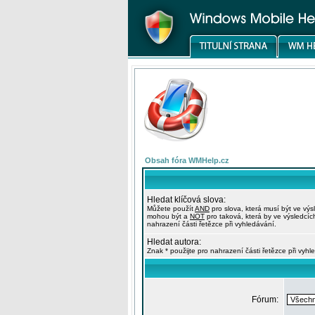
Obsah fóra WMHelp.cz
Hledat klíčová slova:
Můžete použít
AND
pro slova, která musí být ve výs
mohou být a
NOT
pro taková, která by ve výsledcíc
nahrazení části řetězce při vyhledávání.
Hledat autora:
Znak * použijte pro nahrazení části řetězce při vyhl
Fórum: