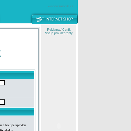
windowsmobile.cz
Reklama
/
Ceník
Vstup pro inzerenty
e
í
u a text příspěvku
příspěvku