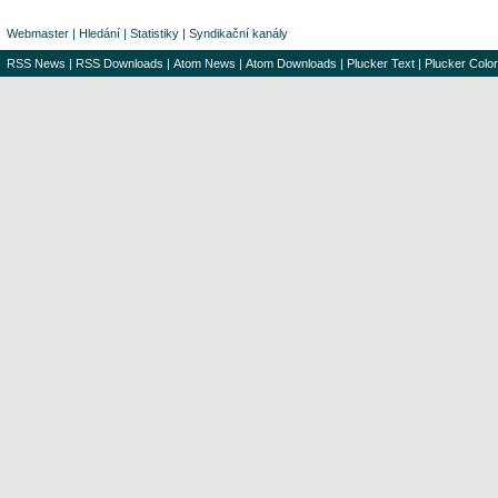
Webmaster
|
Hledání
|
Statistiky
|
Syndikační kanály
RSS News
|
RSS Downloads
|
Atom News
|
Atom Downloads
|
Plucker Text
|
Plucker Color