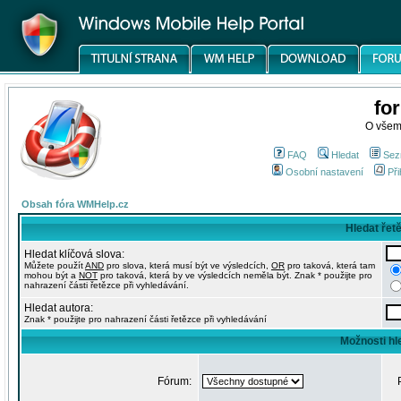
fo
O všem
FAQ
Hledat
Sez
Osobní nastavení
Při
Obsah fóra WMHelp.cz
Hledat řet
Hledat klíčová slova:
Můžete použít
AND
pro slova, která musí být ve výsledcích,
OR
pro taková, která tam
mohou být a
NOT
pro taková, která by ve výsledcích neměla být. Znak * použijte pro
nahrazení části řetězce při vyhledávání.
Hledat autora:
Znak * použijte pro nahrazení části řetězce při vyhledávání
Možnosti hl
Fórum: