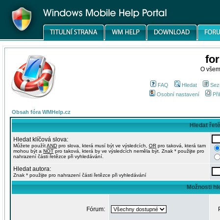
fo
O všem
FAQ
Hledat
Sez
Osobní nastavení
Při
Obsah fóra WMHelp.cz
Hledat řet
Hledat klíčová slova:
Můžete použít
AND
pro slova, která musí být ve výsledcích,
OR
pro taková, která tam
mohou být a
NOT
pro taková, která by ve výsledcích neměla být. Znak * použijte pro
nahrazení části řetězce při vyhledávání.
Hledat autora:
Znak * použijte pro nahrazení části řetězce při vyhledávání
Možnosti hl
Fórum: