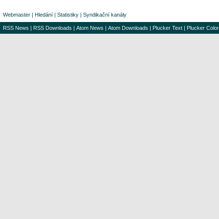
Webmaster
|
Hledání
|
Statistiky
|
Syndikační kanály
RSS News
|
RSS Downloads
|
Atom News
|
Atom Downloads
|
Plucker Text
|
Plucker Color