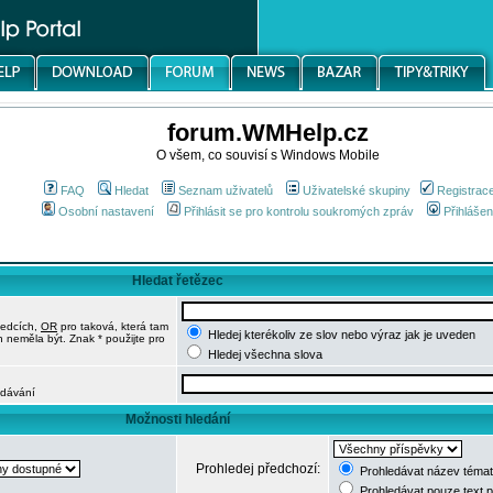
forum.WMHelp.cz
O všem, co souvisí s Windows Mobile
FAQ
Hledat
Seznam uživatelů
Uživatelské skupiny
Registrac
Osobní nastavení
Přihlásit se pro kontrolu soukromých zpráv
Přihlášen
Hledat řetězec
ledcích,
OR
pro taková, která tam
Hledej kterékoliv ze slov nebo výraz jak je uveden
h neměla být. Znak * použijte pro
Hledej všechna slova
edávání
Možnosti hledání
Prohledej předchozí:
Prohledávat název témat
Prohledávat pouze text 