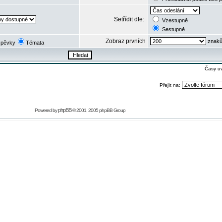
Setřídit dle:
Vzestupně
Sestupně
Zobraz prvních
znaků
spěvky
Témata
Časy u
Přejít na:
phpBB
Powered by
© 2001, 2005 phpBB Group