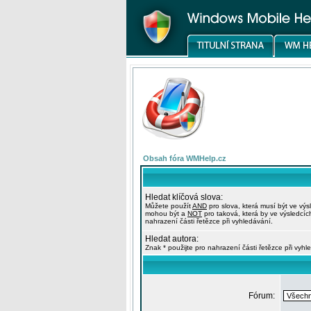
Obsah fóra WMHelp.cz
Hledat klíčová slova:
Můžete použít
AND
pro slova, která musí být ve výs
mohou být a
NOT
pro taková, která by ve výsledcíc
nahrazení části řetězce při vyhledávání.
Hledat autora:
Znak * použijte pro nahrazení části řetězce při vyhl
Fórum: