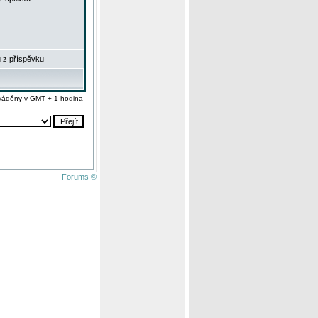
 z příspěvku
váděny v GMT + 1 hodina
Forums ©