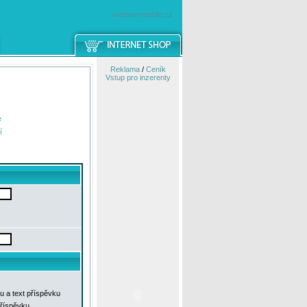
windowsmobile.cz
Reklama
/
Ceník
Vstup pro inzerenty
e
í
u a text příspěvku
příspěvku