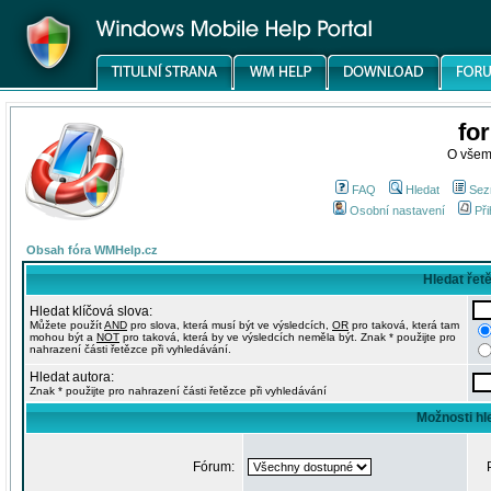
fo
O všem
FAQ
Hledat
Sez
Osobní nastavení
Při
Obsah fóra WMHelp.cz
Hledat řet
Hledat klíčová slova:
Můžete použít
AND
pro slova, která musí být ve výsledcích,
OR
pro taková, která tam
mohou být a
NOT
pro taková, která by ve výsledcích neměla být. Znak * použijte pro
nahrazení části řetězce při vyhledávání.
Hledat autora:
Znak * použijte pro nahrazení části řetězce při vyhledávání
Možnosti hl
Fórum: