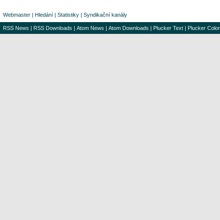
Webmaster
|
Hledání
|
Statistiky
|
Syndikační kanály
RSS News
|
RSS Downloads
|
Atom News
|
Atom Downloads
|
Plucker Text
|
Plucker Color