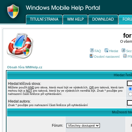
fo
O všem
FAQ
Hledat
Sez
Osobní nastavení
Při
Obsah fóra WMHelp.cz
Hledat řet
Hledat klíčová slova:
Můžete použít
AND
pro slova, která musí být ve výsledcích,
OR
pro taková, která tam
mohou být a
NOT
pro taková, která by ve výsledcích neměla být. Znak * použijte pro
nahrazení části řetězce při vyhledávání.
Hledat autora:
Znak * použijte pro nahrazení části řetězce při vyhledávání
Možnosti hl
Fórum: