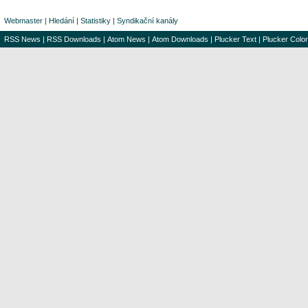
Webmaster
|
Hledání
|
Statistiky
|
Syndikační kanály
RSS News
|
RSS Downloads
|
Atom News
|
Atom Downloads
|
Plucker Text
|
Plucker Color