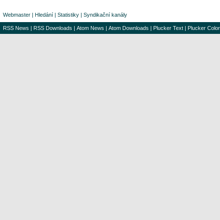
Webmaster
|
Hledání
|
Statistiky
|
Syndikační kanály
RSS News
|
RSS Downloads
|
Atom News
|
Atom Downloads
|
Plucker Text
|
Plucker Color