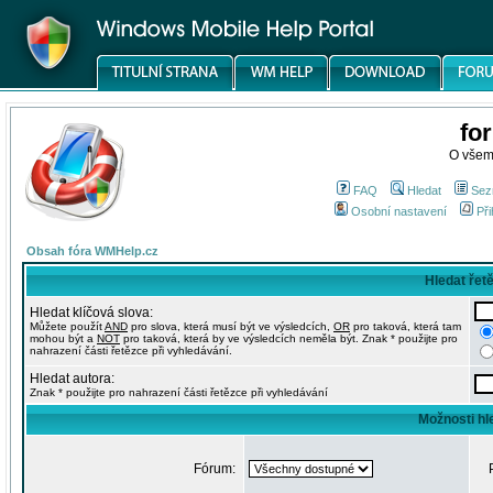
fo
O všem
FAQ
Hledat
Sez
Osobní nastavení
Při
Obsah fóra WMHelp.cz
Hledat řet
Hledat klíčová slova:
Můžete použít
AND
pro slova, která musí být ve výsledcích,
OR
pro taková, která tam
mohou být a
NOT
pro taková, která by ve výsledcích neměla být. Znak * použijte pro
nahrazení části řetězce při vyhledávání.
Hledat autora:
Znak * použijte pro nahrazení části řetězce při vyhledávání
Možnosti hl
Fórum: