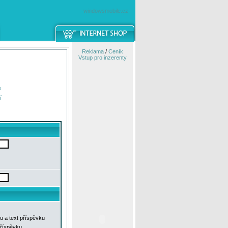
windowsmobile.cz
Reklama
/
Ceník
Vstup pro inzerenty
e
í
u a text příspěvku
příspěvku