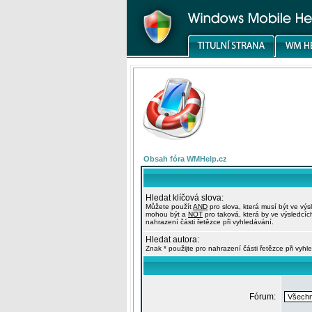
Obsah fóra WMHelp.cz
Hledat klíčová slova:
Můžete použít
AND
pro slova, která musí být ve výs
mohou být a
NOT
pro taková, která by ve výsledcíc
nahrazení části řetězce při vyhledávání.
Hledat autora:
Znak * použijte pro nahrazení části řetězce při vyhl
Fórum: