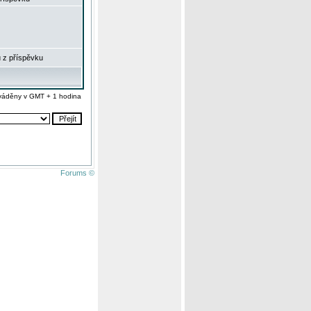
 z příspěvku
váděny v GMT + 1 hodina
Forums ©