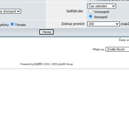
Setřídit dle:
Vzestupně
Sestupně
Zobraz prvních
znaků
spěvky
Témata
Časy u
Přejít na:
phpBB
Powered by
© 2001, 2005 phpBB Group