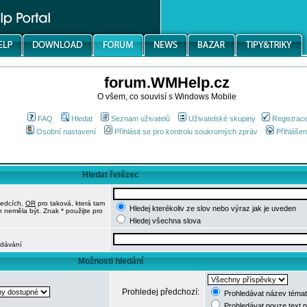
forum.WMHelp.cz
O všem, co souvisí s Windows Mobile
FAQ
Hledat
Seznam uživatelů
Uživatelské skupiny
Registrac
Osobní nastavení
Přihlásit se pro kontrolu soukromých zpráv
Přihlášen
Hledat řetězec
ledcích,
OR
pro taková, která tam
Hledej kterékoliv ze slov nebo výraz jak je uveden
h neměla být. Znak * použijte pro
Hledej všechna slova
edávání
Možnosti hledání
Prohledej předchozí:
Prohledávat název témat
Prohledávat pouze text 