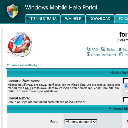
fo
O všem
FAQ
Hledat
Sez
Osobní nastavení
Při
Obsah fóra WMHelp.cz
Hledat řet
Hledat klíčová slova:
Můžete použít
AND
pro slova, která musí být ve výsledcích,
OR
pro taková, která tam
mohou být a
NOT
pro taková, která by ve výsledcích neměla být. Znak * použijte pro
nahrazení části řetězce při vyhledávání.
Hledat autora:
Znak * použijte pro nahrazení části řetězce při vyhledávání
Možnosti hl
Fórum: