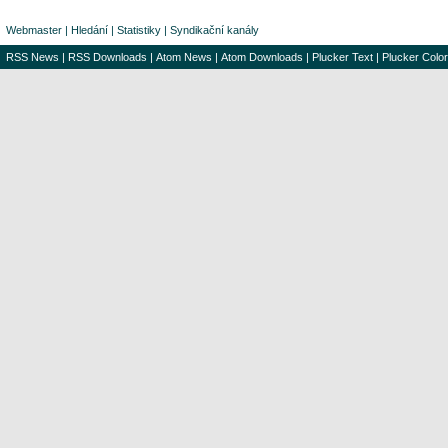
Webmaster
|
Hledání
|
Statistiky
|
Syndikační kanály
RSS News
|
RSS Downloads
|
Atom News
|
Atom Downloads
|
Plucker Text
|
Plucker Color