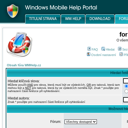
fo
O všem
FAQ
Hledat
Sez
Osobní nastavení
Při
Obsah fóra WMHelp.cz
Hledat řet
Hledat klíčová slova:
Můžete použít
AND
pro slova, která musí být ve výsledcích,
OR
pro taková, která tam
mohou být a
NOT
pro taková, která by ve výsledcích neměla být. Znak * použijte pro
nahrazení části řetězce při vyhledávání.
Hledat autora:
Znak * použijte pro nahrazení části řetězce při vyhledávání
Možnosti hl
Fórum: