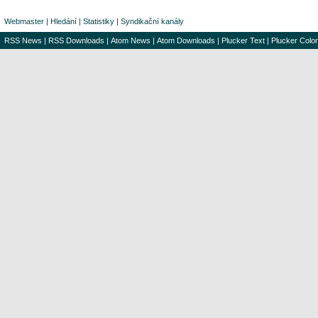
Webmaster
|
Hledání
|
Statistiky
|
Syndikační kanály
RSS News
|
RSS Downloads
|
Atom News
|
Atom Downloads
|
Plucker Text
|
Plucker Color