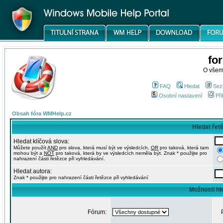
fo
O všem
FAQ
Hledat
Sez
Osobní nastavení
Při
Obsah fóra WMHelp.cz
Hledat řet
Hledat klíčová slova:
Můžete použít
AND
pro slova, která musí být ve výsledcích,
OR
pro taková, která tam
mohou být a
NOT
pro taková, která by ve výsledcích neměla být. Znak * použijte pro
nahrazení části řetězce při vyhledávání.
Hledat autora:
Znak * použijte pro nahrazení části řetězce při vyhledávání
Možnosti hl
Fórum: