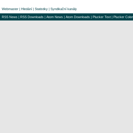
Webmaster
|
Hledání
|
Statistiky
|
Syndikační kanály
RSS News
|
RSS Downloads
|
Atom News
|
Atom Downloads
|
Plucker Text
|
Plucker Color