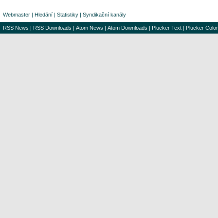
Webmaster
|
Hledání
|
Statistiky
|
Syndikační kanály
RSS News
|
RSS Downloads
|
Atom News
|
Atom Downloads
|
Plucker Text
|
Plucker Color