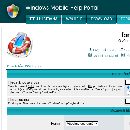
fo
O všem
FAQ
Hledat
Sez
Osobní nastavení
Při
Obsah fóra WMHelp.cz
Hledat řet
Hledat klíčová slova:
Můžete použít
AND
pro slova, která musí být ve výsledcích,
OR
pro taková, která tam
mohou být a
NOT
pro taková, která by ve výsledcích neměla být. Znak * použijte pro
nahrazení části řetězce při vyhledávání.
Hledat autora:
Znak * použijte pro nahrazení části řetězce při vyhledávání
Možnosti hl
Fórum: