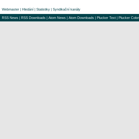
Webmaster
|
Hledání
|
Statistiky
|
Syndikační kanály
RSS News
|
RSS Downloads
|
Atom News
|
Atom Downloads
|
Plucker Text
|
Plucker Color