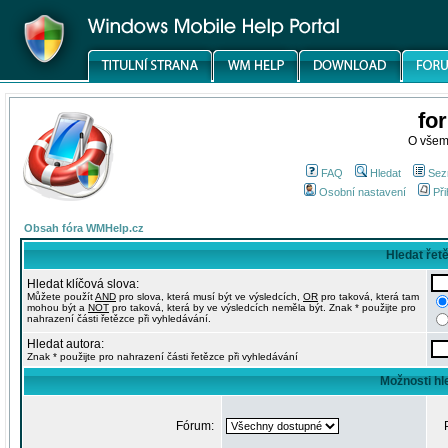
fo
O všem
FAQ
Hledat
Sez
Osobní nastavení
Při
Obsah fóra WMHelp.cz
Hledat řet
Hledat klíčová slova:
Můžete použít
AND
pro slova, která musí být ve výsledcích,
OR
pro taková, která tam
mohou být a
NOT
pro taková, která by ve výsledcích neměla být. Znak * použijte pro
nahrazení části řetězce při vyhledávání.
Hledat autora:
Znak * použijte pro nahrazení části řetězce při vyhledávání
Možnosti hl
Fórum: