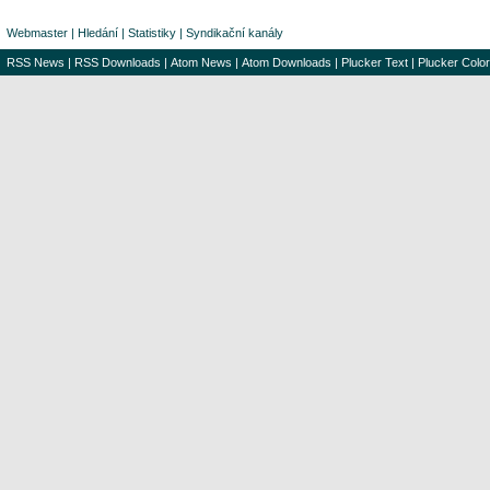
Webmaster
|
Hledání
|
Statistiky
|
Syndikační kanály
RSS News
|
RSS Downloads
|
Atom News
|
Atom Downloads
|
Plucker Text
|
Plucker Color