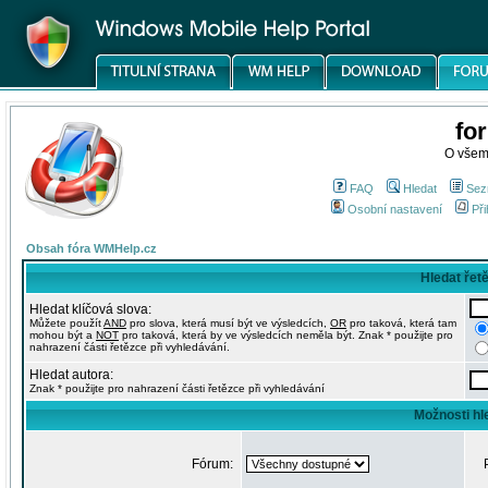
fo
O všem
FAQ
Hledat
Sez
Osobní nastavení
Při
Obsah fóra WMHelp.cz
Hledat řet
Hledat klíčová slova:
Můžete použít
AND
pro slova, která musí být ve výsledcích,
OR
pro taková, která tam
mohou být a
NOT
pro taková, která by ve výsledcích neměla být. Znak * použijte pro
nahrazení části řetězce při vyhledávání.
Hledat autora:
Znak * použijte pro nahrazení části řetězce při vyhledávání
Možnosti hl
Fórum: