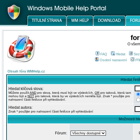
fo
O všem
FAQ
Hledat
Sez
Osobní nastavení
Při
Obsah fóra WMHelp.cz
Hledat řet
Hledat klíčová slova:
Můžete použít
AND
pro slova, která musí být ve výsledcích,
OR
pro taková, která tam
mohou být a
NOT
pro taková, která by ve výsledcích neměla být. Znak * použijte pro
nahrazení části řetězce při vyhledávání.
Hledat autora:
Znak * použijte pro nahrazení části řetězce při vyhledávání
Možnosti hl
Fórum: