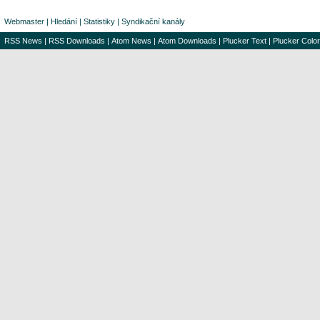
Webmaster
|
Hledání
|
Statistiky
|
Syndikační kanály
RSS News
|
RSS Downloads
|
Atom News
|
Atom Downloads
|
Plucker Text
|
Plucker Color