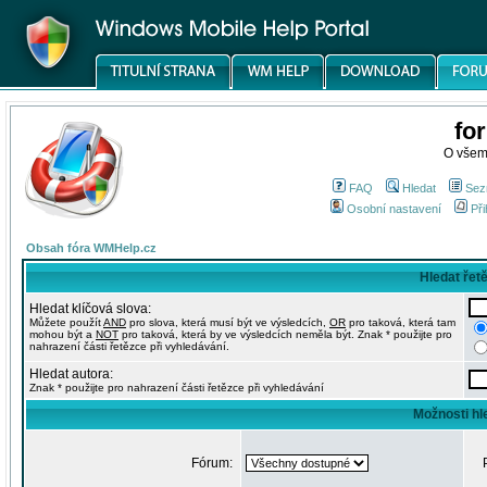
fo
O všem
FAQ
Hledat
Sez
Osobní nastavení
Při
Obsah fóra WMHelp.cz
Hledat řet
Hledat klíčová slova:
Můžete použít
AND
pro slova, která musí být ve výsledcích,
OR
pro taková, která tam
mohou být a
NOT
pro taková, která by ve výsledcích neměla být. Znak * použijte pro
nahrazení části řetězce při vyhledávání.
Hledat autora:
Znak * použijte pro nahrazení části řetězce při vyhledávání
Možnosti hl
Fórum: