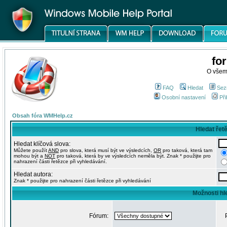
fo
O všem
FAQ
Hledat
Sez
Osobní nastavení
Při
Obsah fóra WMHelp.cz
Hledat řet
Hledat klíčová slova:
Můžete použít
AND
pro slova, která musí být ve výsledcích,
OR
pro taková, která tam
mohou být a
NOT
pro taková, která by ve výsledcích neměla být. Znak * použijte pro
nahrazení části řetězce při vyhledávání.
Hledat autora:
Znak * použijte pro nahrazení části řetězce při vyhledávání
Možnosti hl
Fórum: