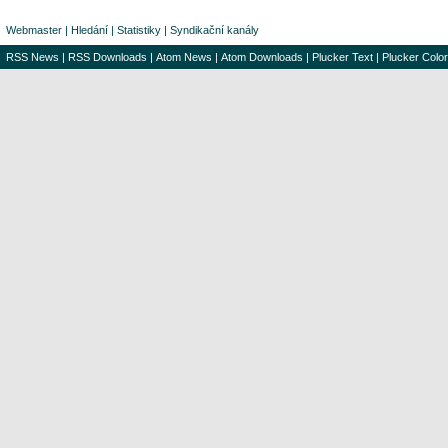
Webmaster
|
Hledání
|
Statistiky
|
Syndikační kanály
RSS News
|
RSS Downloads
|
Atom News
|
Atom Downloads
|
Plucker Text
|
Plucker Color