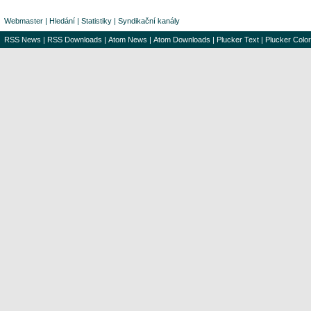
Webmaster
|
Hledání
|
Statistiky
|
Syndikační kanály
RSS News
|
RSS Downloads
|
Atom News
|
Atom Downloads
|
Plucker Text
|
Plucker Color