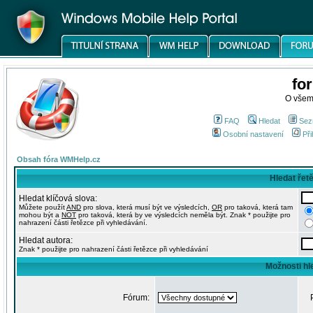
fo
O všem
FAQ
Hledat
Sez
Osobní nastavení
Při
Obsah fóra WMHelp.cz
Hledat řet
Hledat klíčová slova:
Můžete použít
AND
pro slova, která musí být ve výsledcích,
OR
pro taková, která tam
mohou být a
NOT
pro taková, která by ve výsledcích neměla být. Znak * použijte pro
nahrazení části řetězce při vyhledávání.
Hledat autora:
Znak * použijte pro nahrazení části řetězce při vyhledávání
Možnosti hl
Fórum: