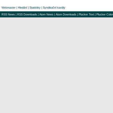
Webmaster
|
Hledání
|
Statistiky
|
Syndikační kanály
RSS News
|
RSS Downloads
|
Atom News
|
Atom Downloads
|
Plucker Text
|
Plucker Color