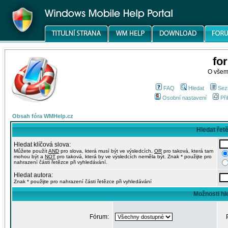
fo
O všem
FAQ
Hledat
Sez
Osobní nastavení
Při
Obsah fóra WMHelp.cz
Hledat řet
Hledat klíčová slova:
Můžete použít
AND
pro slova, která musí být ve výsledcích,
OR
pro taková, která tam
mohou být a
NOT
pro taková, která by ve výsledcích neměla být. Znak * použijte pro
nahrazení části řetězce při vyhledávání.
Hledat autora:
Znak * použijte pro nahrazení části řetězce při vyhledávání
Možnosti hl
Fórum: