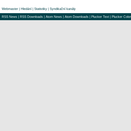
Webmaster
|
Hledání
|
Statistiky
|
Syndikační kanály
RSS News
|
RSS Downloads
|
Atom News
|
Atom Downloads
|
Plucker Text
|
Plucker Color