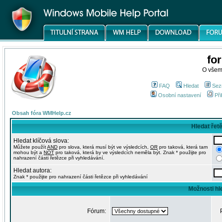
fo
O všem
FAQ
Hledat
Sez
Osobní nastavení
Při
Obsah fóra WMHelp.cz
Hledat řet
Hledat klíčová slova:
Můžete použít
AND
pro slova, která musí být ve výsledcích,
OR
pro taková, která tam
mohou být a
NOT
pro taková, která by ve výsledcích neměla být. Znak * použijte pro
nahrazení části řetězce při vyhledávání.
Hledat autora:
Znak * použijte pro nahrazení části řetězce při vyhledávání
Možnosti hl
Fórum: