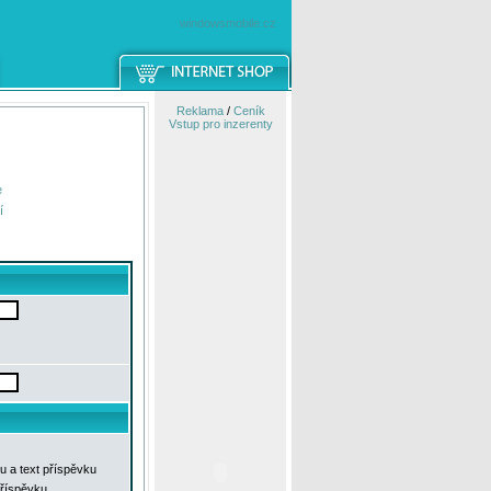
windowsmobile.cz
Reklama
/
Ceník
Vstup pro inzerenty
e
í
u a text příspěvku
příspěvku