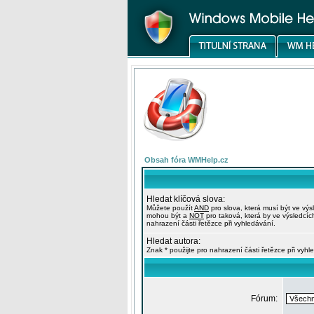
Obsah fóra WMHelp.cz
Hledat klíčová slova:
Můžete použít
AND
pro slova, která musí být ve výs
mohou být a
NOT
pro taková, která by ve výsledcíc
nahrazení části řetězce při vyhledávání.
Hledat autora:
Znak * použijte pro nahrazení části řetězce při vyhl
Fórum: