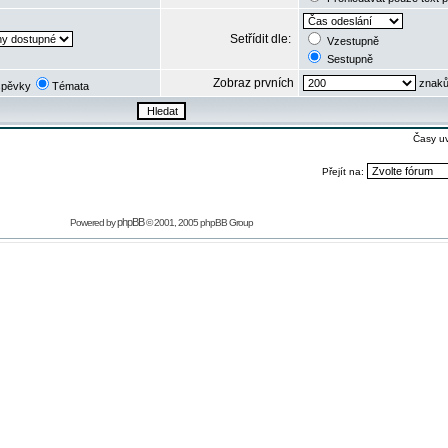
Setřídit dle:
Vzestupně
Sestupně
Zobraz prvních
znaků
spěvky
Témata
Časy u
Přejít na:
phpBB
Powered by
© 2001, 2005 phpBB Group