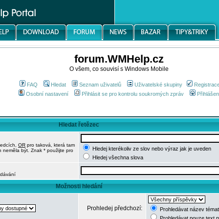
forum.WMHelp.cz
O všem, co souvisí s Windows Mobile
FAQ
Hledat
Seznam uživatelů
Uživatelské skupiny
Registrac
Osobní nastavení
Přihlásit se pro kontrolu soukromých zpráv
Přihlášen
Hledat řetězec
ledcích,
OR
pro taková, která tam
Hledej kterékoliv ze slov nebo výraz jak je uveden
h neměla být. Znak * použijte pro
Hledej všechna slova
edávání
Možnosti hledání
Prohledej předchozí:
Prohledávat název témat
Prohledávat pouze text 