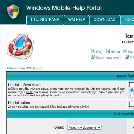
fo
O všem
FAQ
Hledat
Sez
Osobní nastavení
Při
Obsah fóra WMHelp.cz
Hledat řet
Hledat klíčová slova:
Můžete použít
AND
pro slova, která musí být ve výsledcích,
OR
pro taková, která tam
mohou být a
NOT
pro taková, která by ve výsledcích neměla být. Znak * použijte pro
nahrazení části řetězce při vyhledávání.
Hledat autora:
Znak * použijte pro nahrazení části řetězce při vyhledávání
Možnosti hl
Fórum: