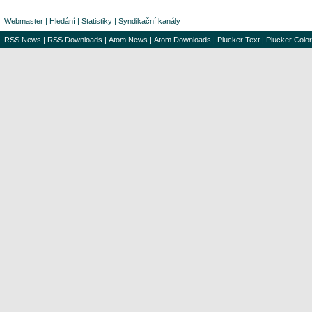
Webmaster
|
Hledání
|
Statistiky
|
Syndikační kanály
RSS News
|
RSS Downloads
|
Atom News
|
Atom Downloads
|
Plucker Text
|
Plucker Color