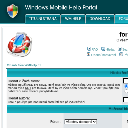
fo
O všem
FAQ
Hledat
Sez
Osobní nastavení
Při
Obsah fóra WMHelp.cz
Hledat řet
Hledat klíčová slova:
Můžete použít
AND
pro slova, která musí být ve výsledcích,
OR
pro taková, která tam
mohou být a
NOT
pro taková, která by ve výsledcích neměla být. Znak * použijte pro
nahrazení části řetězce při vyhledávání.
Hledat autora:
Znak * použijte pro nahrazení části řetězce při vyhledávání
Možnosti hl
Fórum: