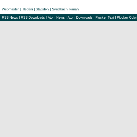
Webmaster
|
Hledání
|
Statistiky
|
Syndikační kanály
RSS News
|
RSS Downloads
|
Atom News
|
Atom Downloads
|
Plucker Text
|
Plucker Color